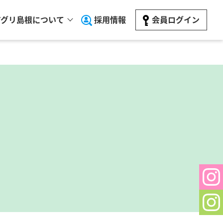
アグリ島根について
採用情報
会員ログイン
Sh
In
Sh
In