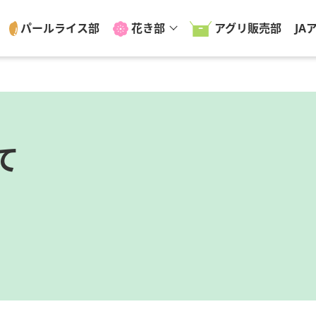
パールライス部
花き部
アグリ販売部
JA
て