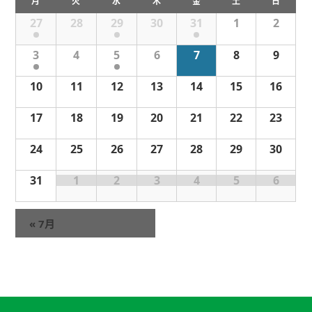
月
火
水
木
金
土
日
ベ
イ
27
28
29
30
31
1
2
ン
ベ
ト
ン
3
4
5
6
7
8
9
の
ト
カ
の
10
11
12
13
14
15
16
レ
カ
ン
レ
17
18
19
20
21
22
23
ン
ダ
ダ
ー
24
25
26
27
28
29
30
ー
31
1
2
3
4
5
6
«
7月