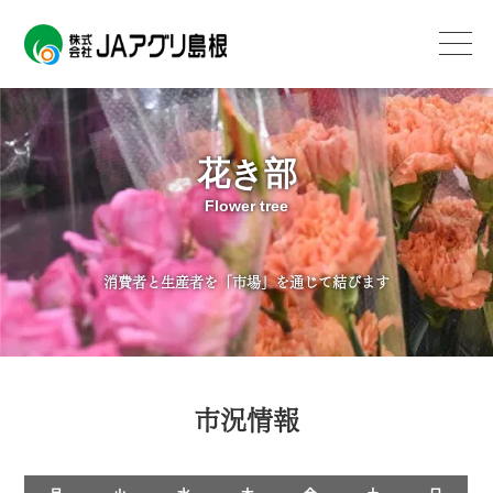
花き部
Flower tree
消費者と生産者を「市場」を通じて結びます
市況情報
イ