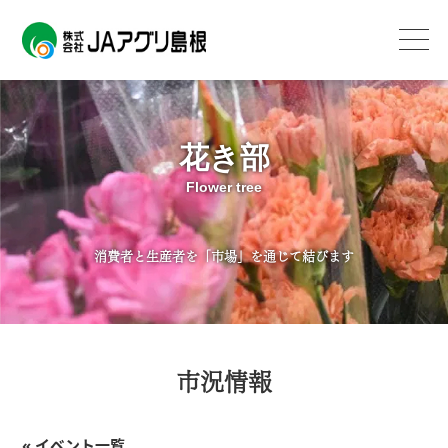
花き部
Flower tree
消費者と生産者を「市場」を通じて結びます
市況情報
« イベント一覧