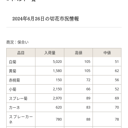
2024年6月26日の切花市況情報
商況：保合い
品目
入荷量
高値
中値
5,020
105
51
白菊
1,580
105
62
黄菊
150
72
56
赤桃菊
2,150
66
52
小菊
2,970
89
69
スプレー菊
620
83
70
カーネ
スプレーカー
780
88
78
ネ