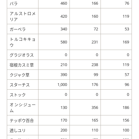
460
166
76
バラ
アルストロメ
420
160
119
リア
340
72
53
ガーベラ
トルコキキョ
580
231
169
ウ
0
0
0
グラジオラス
210
238
119
宿根カスミ草
390
99
57
クジャク草
1,000
176
96
スターチス
0
0
0
ストック
オンシジュー
130
356
186
ム
170
165
156
テッポウ百合
200
110
100
透しユリ