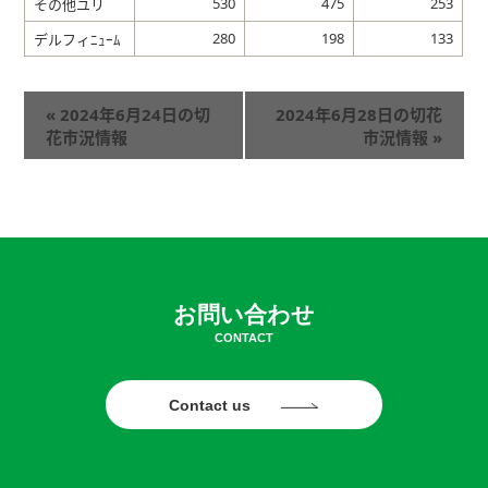
530
475
253
その他ユリ
280
198
133
デルフィﾆｭｰﾑ
«
2024年6月24日の切
2024年6月28日の切花
花市況情報
市況情報
»
お問い合わせ
CONTACT
Contact us