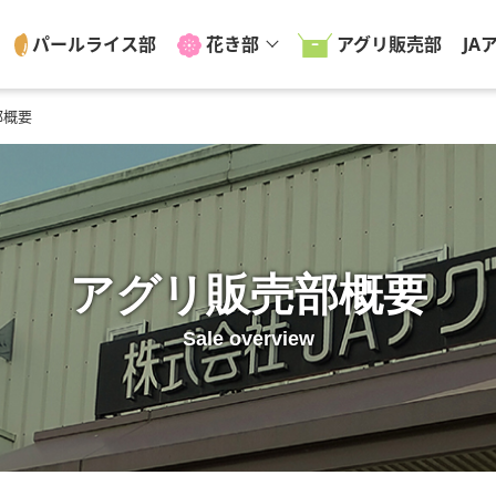
パールライス部
花き部
アグリ販売部
JA
部概要
アグリ販売部概要
Sale overview