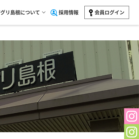
アグリ島根について
採用情報
会員ログイン
Sh
In
Sh
In