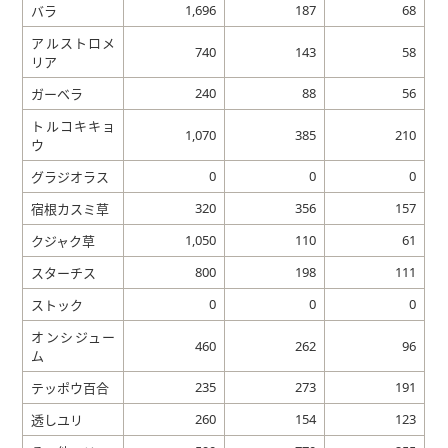
1,696
187
68
バラ
アルストロメ
740
143
58
リア
240
88
56
ガーベラ
トルコキキョ
1,070
385
210
ウ
0
0
0
グラジオラス
320
356
157
宿根カスミ草
1,050
110
61
クジャク草
800
198
111
スターチス
0
0
0
ストック
オンシジュー
460
262
96
ム
235
273
191
テッポウ百合
260
154
123
透しユリ