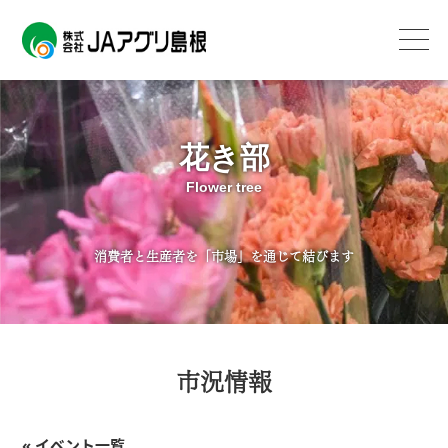
花き部
Flower tree
消費者と生産者を「市場」を通じて結びます
市況情報
« イベント一覧