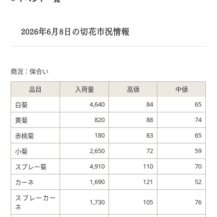
2026年6月8日の切花市況情報
商況：保合い
品目
入荷量
高値
中値
4,640
84
65
白菊
820
88
74
黄菊
180
83
65
赤桃菊
2,650
72
59
小菊
4,910
110
70
スプレー菊
1,690
121
52
カーネ
スプレーカー
1,730
105
76
ネ