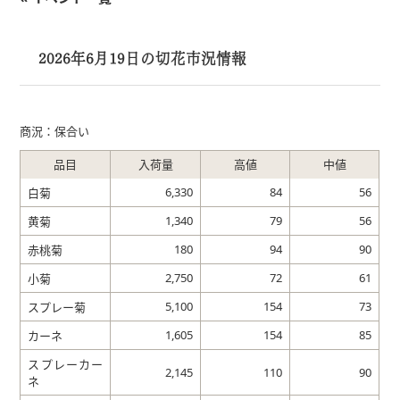
2026年6月19日の切花市況情報
商況：保合い
品目
入荷量
高値
中値
6,330
84
56
白菊
1,340
79
56
黄菊
180
94
90
赤桃菊
2,750
72
61
小菊
5,100
154
73
スプレー菊
1,605
154
85
カーネ
スプレーカー
2,145
110
90
ネ