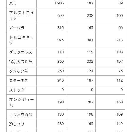
1,906
187
89
バラ
アルストロメ
699
238
100
リア
315
165
66
ガーベラ
トルコキキョ
975
381
213
ウ
110
119
108
グラジオラス
360
332
197
宿根カスミ草
250
121
75
クジャク草
940
187
112
スターチス
0
0
0
ストック
オンシジュー
190
202
160
ム
180
198
169
テッポウ百合
280
165
149
透しユリ