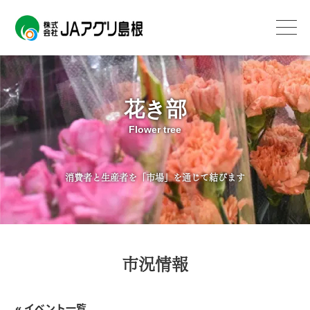
花き部
Flower tree
消費者と生産者を「市場」を通じて結びます
市況情報
« イベント一覧