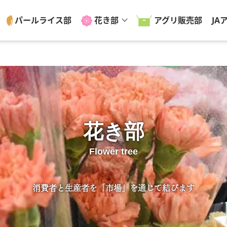
パールライス部
花き部
アグリ販売部
JA
花き部
Flower tree
消費者と生産者を「市場」を通じて結びます