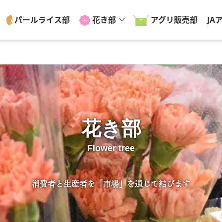
パールライス部
花き部
アグリ販売部
JA
花き部
Flower tree
消費者と生産者を「市場」を通じて結びます