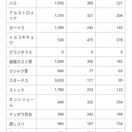
1,050
385
221
バラ
アルストロメ
1,370
321
204
リア
1,390
242
143
ガーベラ
トルコキキョ
530
475
378
ウ
0
0
0
グラジオラス
1,000
356
182
宿根カスミ草
600
77
63
クジャク草
3,630
121
95
スターチス
1,780
253
123
ストック
オンシジュー
440
332
254
ム
300
242
169
テッポウ百合
960
187
154
透しユリ