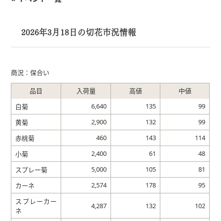
2026年3月18日の切花市況情報
商況：保合い
品目
入荷量
高値
中値
6,640
135
99
白菊
2,900
132
99
黄菊
460
143
114
赤桃菊
2,400
61
48
小菊
5,000
105
81
スプレー菊
2,574
178
95
カーネ
スプレーカー
4,287
132
102
ネ