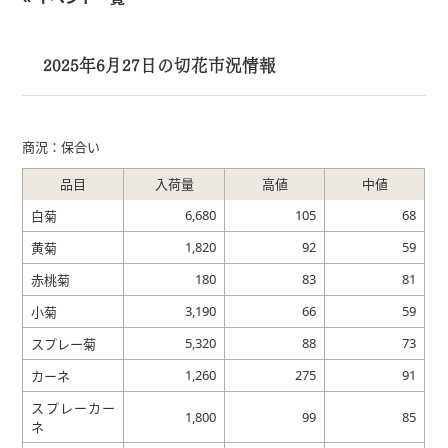
2025年6月27日の切花市況情報
商況：保合い
品目
入荷量
高値
中値
6,680
105
68
白菊
1,820
92
59
黄菊
180
83
81
赤桃菊
3,190
66
59
小菊
5,320
88
73
スプレー菊
1,260
275
91
カーネ
スプレーカー
1,800
99
85
ネ