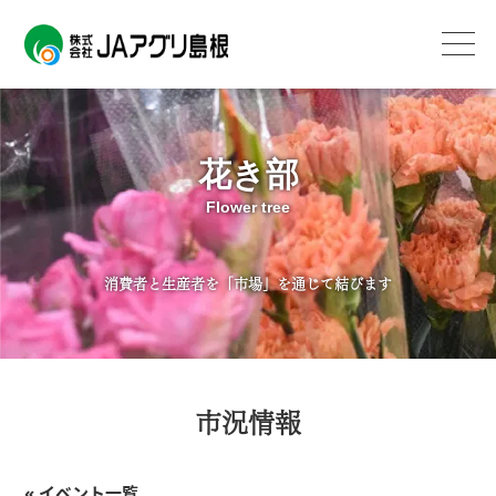
花き部
Flower tree
消費者と生産者を「市場」を通じて結びます
市況情報
« イベント一覧