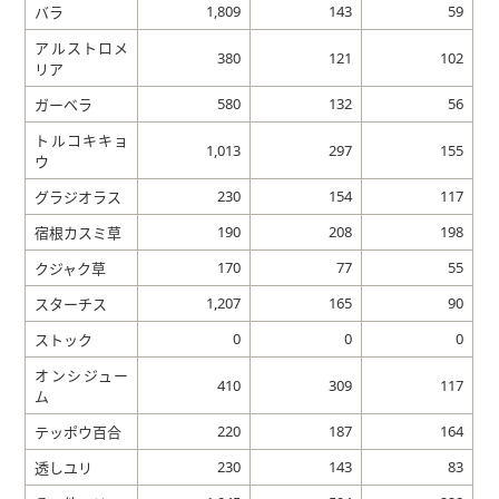
1,809
143
59
バラ
アルストロメ
380
121
102
リア
580
132
56
ガーベラ
トルコキキョ
1,013
297
155
ウ
230
154
117
グラジオラス
190
208
198
宿根カスミ草
170
77
55
クジャク草
1,207
165
90
スターチス
0
0
0
ストック
オンシジュー
410
309
117
ム
220
187
164
テッポウ百合
230
143
83
透しユリ