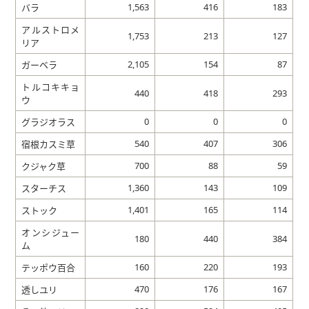
1,563
416
183
バラ
アルストロメ
1,753
213
127
リア
2,105
154
87
ガーベラ
トルコキキョ
440
418
293
ウ
0
0
0
グラジオラス
540
407
306
宿根カスミ草
700
88
59
クジャク草
1,360
143
109
スターチス
1,401
165
114
ストック
オンシジュー
180
440
384
ム
160
220
193
テッポウ百合
470
176
167
透しユリ