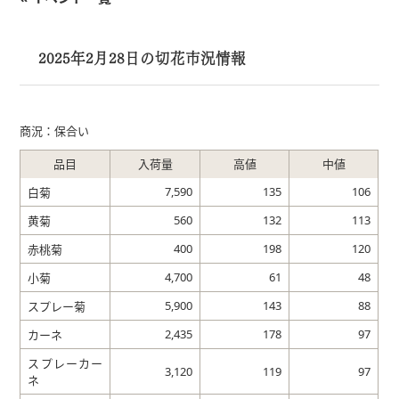
2025年2月28日の切花市況情報
商況：保合い
品目
入荷量
高値
中値
7,590
135
106
白菊
560
132
113
黄菊
400
198
120
赤桃菊
4,700
61
48
小菊
5,900
143
88
スプレー菊
2,435
178
97
カーネ
スプレーカー
3,120
119
97
ネ