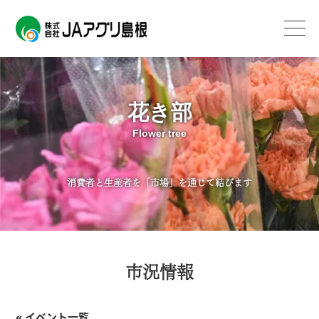
花き部
Flower tree
消費者と生産者を「市場」を通じて結びます
市況情報
« イベント一覧