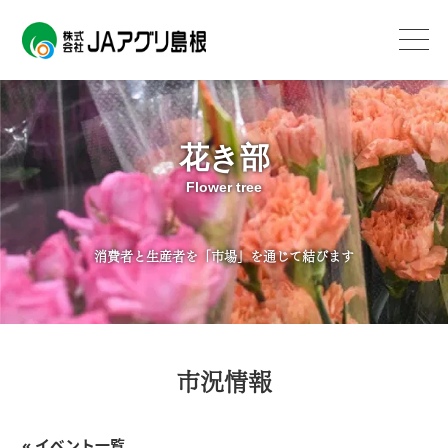
花き部
Flower tree
消費者と生産者を「市場」を通じて結びます
市況情報
« イベント一覧