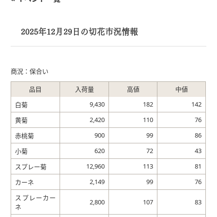
2025年12月29日の切花市況情報
商況：保合い
品目
入荷量
高値
中値
9,430
182
142
白菊
2,420
110
76
黄菊
900
99
86
赤桃菊
620
72
43
小菊
12,960
113
81
スプレー菊
2,149
99
76
カーネ
スプレーカー
2,800
107
83
ネ