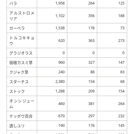
1,958
264
125
バラ
アルストロメ
1,102
356
188
リア
1,538
178
73
ガーベラ
トルコキキョ
620
363
273
ウ
0
0
0
グラジオラス
960
327
147
宿根カスミ草
240
88
83
クジャク草
2,380
154
68
スターチス
1,288
209
154
ストック
オンシジュー
460
381
264
ム
670
297
232
テッポウ百合
190
176
145
透しユリ