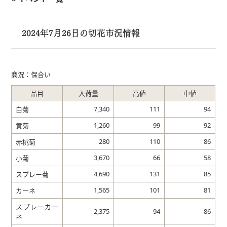
2024年7月26日の切花市況情報
商況：保合い
品目
入荷量
高値
中値
7,340
111
94
白菊
1,260
99
92
黄菊
280
110
86
赤桃菊
3,670
66
58
小菊
4,690
131
85
スプレー菊
1,565
101
81
カーネ
スプレーカー
2,375
94
86
ネ