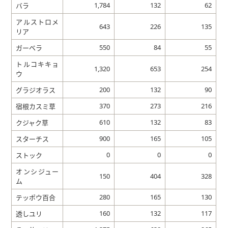
1,784
132
62
バラ
アルストロメ
643
226
135
リア
550
84
55
ガーベラ
トルコキキョ
1,320
653
254
ウ
200
132
90
グラジオラス
370
273
216
宿根カスミ草
610
132
83
クジャク草
900
165
105
スターチス
0
0
0
ストック
オンシジュー
150
404
328
ム
280
165
130
テッポウ百合
160
132
117
透しユリ