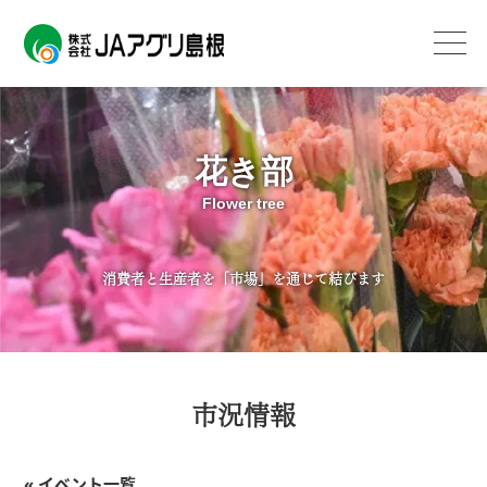
花き部
Flower tree
消費者と生産者を「市場」を通じて結びます
市況情報
« イベント一覧