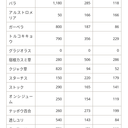
1,180
285
118
バラ
アルストロメ
50
166
166
リア
800
187
86
ガーベラ
トルコキキョ
790
356
229
ウ
0
0
0
グラジオラス
280
506
286
宿根カスミ草
820
94
52
クジャク草
150
220
179
スターチス
290
165
141
ストック
オンシジュー
250
154
119
ム
260
273
199
テッポウ百合
540
143
84
透しユリ