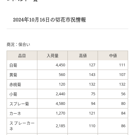
2024年10月16日の切花市況情報
商況：保合い
品目
入荷量
高値
中値
4,450
127
111
白菊
560
143
107
黄菊
120
132
132
赤桃菊
2,440
75
56
小菊
4,580
94
80
スプレー菊
1,270
121
84
カーネ
スプレーカー
2,185
110
86
ネ