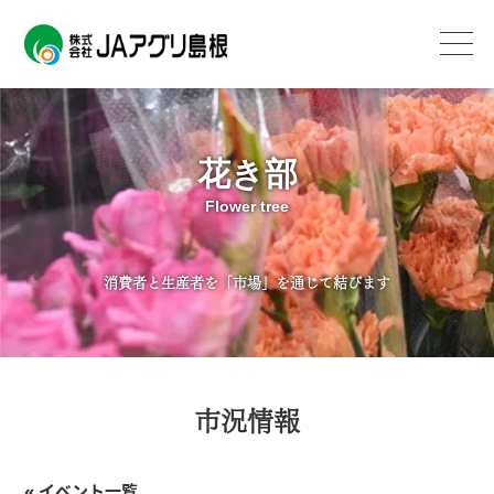
花き部
Flower tree
消費者と生産者を「市場」を通じて結びます
市況情報
« イベント一覧